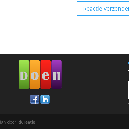
sign door
RiCreatie