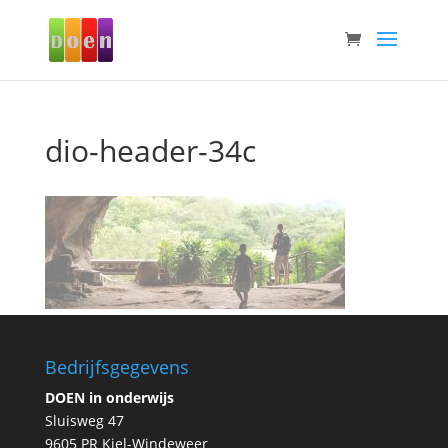
dio-header-34c
Bedrijfsgegevens
DOEN in onderwijs
Sluisweg 47
9605 PR Kiel-Windeweer